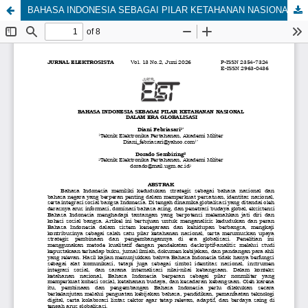
BAHASA INDONESIA SEBAGAI PILAR KETAHANAN NASIONAL DALAM ERA GLOBALISASI