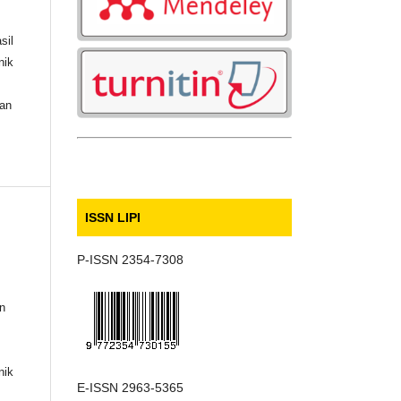
sil
nik
nan
ISSN LIPI
P-ISSN 2354-7308
an
nik
E-ISSN 2963-5365