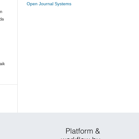
Open Journal Systems
n
da
aik