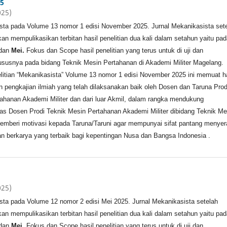
5
025)
sta pada Volume 13 nomor 1 edisi November 2025. Jurnal Mekanikasista set
n mempulikasikan terbitan hasil penelitian dua kali dalam setahun yaitu pad
dan
Mei.
Fokus dan Scope hasil penelitian yang terus untuk di uji dan
susnya pada bidang Teknik Mesin Pertahanan di Akademi Militer Magelang.
elitian “Mekanikasista” Volume 13 nomor 1 edisi November 2025 ini memuat ha
an pengkajian ilmiah yang telah dilaksanakan baik oleh Dosen dan Taruna Prod
ahanan Akademi Militer dan dari luar Akmil, dalam rangka mendukung
tas Dosen Prodi Teknik Mesin Pertahanan Akademi Militer dibidang Teknik Me
emberi motivasi kepada Taruna/Taruni agar mempunyai sifat pantang menyer
n berkarya yang terbaik bagi kepentingan Nusa dan Bangsa Indonesia .
025)
sta pada Volume 12 nomor 2 edisi Mei 2025. Jurnal Mekanikasista setelah
n mempulikasikan terbitan hasil penelitian dua kali dalam setahun yaitu pad
dan
Mei.
Fokus dan Scope hasil penelitian yang terus untuk di uji dan