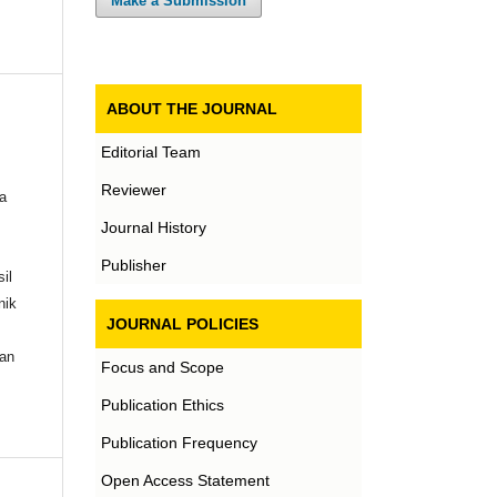
Make a Submission
ABOUT THE JOURNAL
Editorial Team
Reviewer
a
Journal History
Publisher
il
nik
JOURNAL POLICIES
nan
Focus and Scope
Publication Ethics
Publication Frequency
Open Access Statement