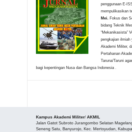
penggunaan E-ISS
mempulikasikan te
Mei.
Fokus dan Sc
bidang Teknik Mes
“Mekanikasista” V
pengkajian ilmiah
Akademi Militer, 
Pertahanan Akadem
Taruna/Taruni aga
bagi kepentingan Nusa dan Bangsa Indonesia .
Kampus
Akademi Militer
/
AKMIL
Jalan Gatot Subroto Jurangombo Selatan Magelang
Seneng Satu, Banyurojo, Kec. Mertoyudan, Kabup