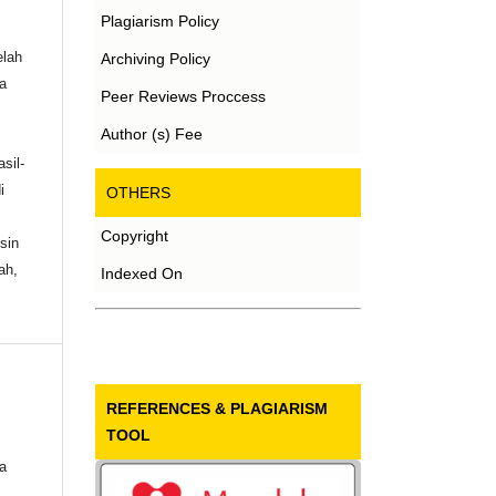
Plagiarism Policy
elah
Archiving Policy
a
Peer Reviews Proccess
Author (s) Fee
sil-
i
OTHERS
Copyright
sin
ah,
Indexed On
REFERENCES & PLAGIARISM
TOOL
a