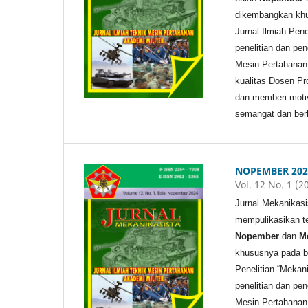
dikembangkan khu
Jurnal Ilmiah Pen
penelitian dan pe
Mesin Pertahanan 
kualitas Dosen Pr
dan memberi motiv
semangat dan berk
NOPEMBER 202
Vol. 12 No. 1 (2
Jurnal Mekanikas
mempulikasikan ter
Nopember
dan
M
khususnya pada bi
Penelitian “Mekan
penelitian dan pe
Mesin Pertahanan 