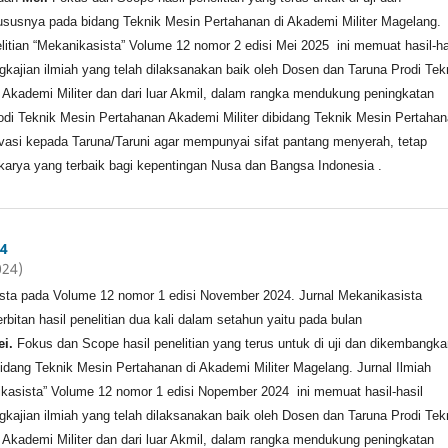
susnya pada bidang Teknik Mesin Pertahanan di Akademi Militer Magelang.
elitian “Mekanikasista” Volume 12 nomor 2 edisi Mei 2025 ini memuat hasil-ha
ngkajian ilmiah yang telah dilaksanakan baik oleh Dosen dan Taruna Prodi Tek
Akademi Militer dan dari luar Akmil, dalam rangka mendukung peningkatan
odi Teknik Mesin Pertahanan Akademi Militer dibidang Teknik Mesin Pertaha
asi kepada Taruna/Taruni agar mempunyai sifat pantang menyerah, tetap
arya yang terbaik bagi kepentingan Nusa dan Bangsa Indonesia .
4
024)
ista pada Volume 12 nomor 1 edisi November 2024. Jurnal Mekanikasista
bitan hasil penelitian dua kali dalam setahun yaitu pada bulan
ei.
Fokus dan Scope hasil penelitian yang terus untuk di uji dan dikembangk
dang Teknik Mesin Pertahanan di Akademi Militer Magelang. Jurnal Ilmiah
ikasista” Volume 12 nomor 1 edisi Nopember 2024 ini memuat hasil-hasil
ngkajian ilmiah yang telah dilaksanakan baik oleh Dosen dan Taruna Prodi Tek
Akademi Militer dan dari luar Akmil, dalam rangka mendukung peningkatan