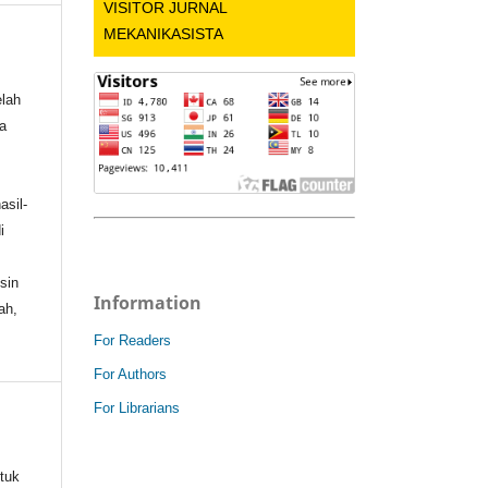
VISITOR JURNAL
MEKANIKASISTA
elah
a
asil-
i
sin
Information
ah,
For Readers
For Authors
For Librarians
tuk