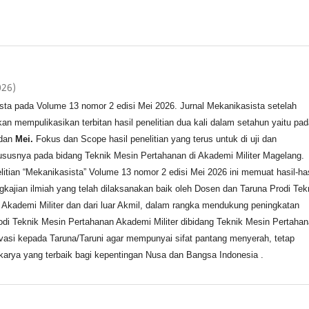
026)
sta pada Volume 13 nomor 2 edisi Mei 2026. Jurnal Mekanikasista setelah
n mempulikasikan terbitan hasil penelitian dua kali dalam setahun yaitu pad
dan
Mei.
Fokus dan Scope hasil penelitian yang terus untuk di uji dan
susnya pada bidang Teknik Mesin Pertahanan di Akademi Militer Magelang.
litian “Mekanikasista” Volume 13 nomor 2 edisi Mei 2026 ini memuat hasil-has
ngkajian ilmiah yang telah dilaksanakan baik oleh Dosen dan Taruna Prodi Tek
Akademi Militer dan dari luar Akmil, dalam rangka mendukung peningkatan
odi Teknik Mesin Pertahanan Akademi Militer dibidang Teknik Mesin Pertaha
asi kepada Taruna/Taruni agar mempunyai sifat pantang menyerah, tetap
arya yang terbaik bagi kepentingan Nusa dan Bangsa Indonesia .