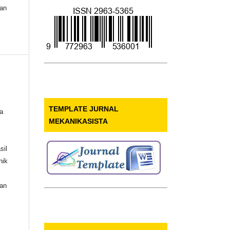
nan
TEMPLATE JURNAL
a
MEKANIKASISTA
sil
nik
nan