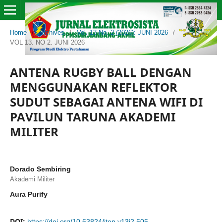
Home
/
Archives
/
Vol. 13 No. 2 (2026): JUNI 2026
/
VOL 13. NO 2. JUNI 2026
ANTENA RUGBY BALL DENGAN
MENGGUNAKAN REFLEKTOR
SUDUT SEBAGAI ANTENA WIFI DI
PAVILUN TARUNA AKADEMI
MILITER
Dorado Sembiring
Akademi Militer
Aura Purify
DOI:
https://doi.org/10.63824/jtep.v13i2.505