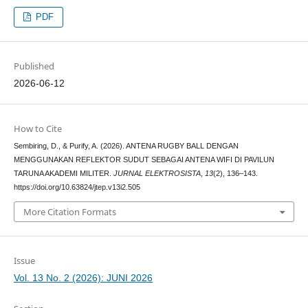
PDF
Published
2026-06-12
How to Cite
Sembiring, D., & Purify, A. (2026). ANTENA RUGBY BALL DENGAN
MENGGUNAKAN REFLEKTOR SUDUT SEBAGAI ANTENA WIFI DI PAVILUN
TARUNA AKADEMI MILITER.
JURNAL ELEKTROSISTA
,
13
(2), 136–143.
https://doi.org/10.63824/jtep.v13i2.505
More Citation Formats
Issue
Vol. 13 No. 2 (2026): JUNI 2026