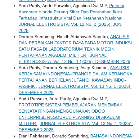
Aura Purify, Andri Purwoko, Agustina Dwi M.P,
Potensi
Ancaman Hibrida Perang Siber Dan Perubahan Iklim
Terhadap Infrastruktur Vital Dan Ketahanan Nasional
,
JURNAL ELEKTROSISTA: Vol. 12 No. 2 (2025): JUNI
2025
Dorado Sembiring, Hafidh Afriansyah Saputra,
ANALISIS
DAN PERBAIKAN FAKTOR DAYA PADA MOTOR INDUKSI
SATU FASA DI LABORATORIUM TEKNIK MESIN
PERTAHANAN AKADEMI MILITER
,
JURNAL
ELEKTROSISTA: Vol. 13 No. 1 (2025): DESEMBER 2025
Aura Purify, Dorado Sembiring, Asep Kusman,
ANALISIS
KERJA SAMA INDONESIA–PRANCIS DALAM KERANGKA
PERTAHANAN BERKELANJUTAN DI KAWASAN INDO-
PASIFIK
,
JURNAL ELEKTROSISTA: Vol. 13 No. 1 (2025):
DESEMBER 2025
Andri Purwoko, Aura Purify, Agustina Dwi M.P,
PROTOTIPE SISTEM PEMBELAJARAN MENEMBAK
SENJATA RINGAN MENGGUNAKAN ODOO
ENTERPRISE RESOURCE PLANNING DI AKADEMI
MILITER
,
JURNAL ELEKTROSISTA: Vol. 13 No. 1 (2025):
DESEMBER 2025
Diani Febriasari, Dorado Sembiring,
BAHASA INDONESIA